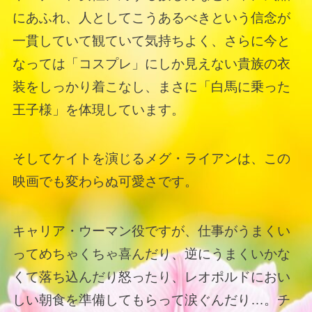
にあふれ、人としてこうあるべきという信念が
一貫していて観ていて気持ちよく、さらに今と
なっては「コスプレ」にしか見えない貴族の衣
装をしっかり着こなし、まさに「白馬に乗った
王子様」を体現しています。
そしてケイトを演じるメグ・ライアンは、この
映画でも変わらぬ可愛さです。
キャリア・ウーマン役ですが、仕事がうまくい
ってめちゃくちゃ喜んだり、逆にうまくいかな
くて落ち込んだり怒ったり、レオポルドにおい
しい朝食を準備してもらって涙ぐんだり…。チ