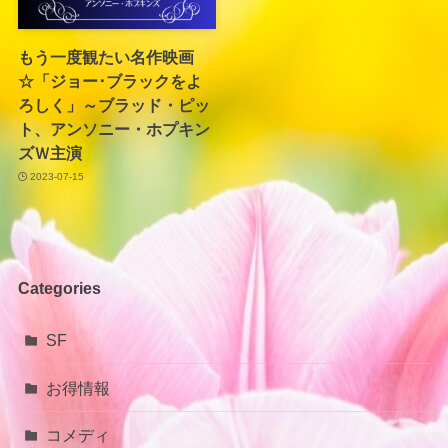
もう一度観たい名作映画
☆「ジョー･ブラックをよ
ろしく」～ブラッド・ピッ
ト、アンソニー・ホプキン
ズＷ主演
2023-07-15
Categories
SF
お得情報
コメディ