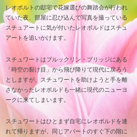
レオポルトの邸宅で花嫁選びの舞踏会が行われ
ていた夜、部屋に忍び込んで写真を撮っている
スチュアートに気が付いたレオポルドはスチュ
アートを追いかけます。
スチュワートはブルックリン・ブリッジにある
「時空の裂け目」から飛び降りて現代に戻ろう
としますが、スチュワートを助けようと手を離
さなかったレオポルドも一緒に現代のニューヨ
ークに来てしまいます。
スチュワートはひとまず自宅にレオポルドを連
れて帰りますが、同じアパートのすぐ下の階に