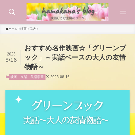
ホーム
映画
実話
おすすめ名作映画☆「グリーンブ
2023
ック」～実話ベースの大人の友情
8/16
物語～
2023-08-16
映画
実話
英語学習