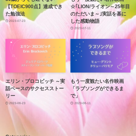
【TOEIC900点】達成でき
☆｢LION/ライオン～25年目
た勉強法
のただいま～｣実話を基に
した感動物語
2023-07-23
2023-07-11
エリン・ブロコビッチ ～実
もう一度観たい名作映画
話ベースのサクセスストー
「ラブソングができるま
リー
で」
2023-06-23
2023-06-11