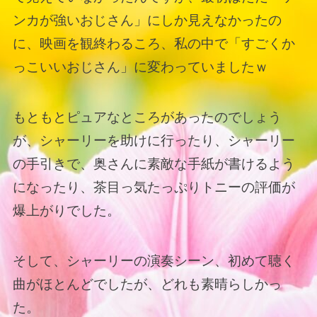
ンカが強いおじさん」にしか見えなかったの
に、映画を観終わるころ、私の中で「すごくか
っこいいおじさん」に変わっていましたｗ
もともとピュアなところがあったのでしょう
が、シャーリーを助けに行ったり、シャーリー
の手引きで、奥さんに素敵な手紙が書けるよう
になったり、茶目っ気たっぷりトニーの評価が
爆上がりでした。
そして、シャーリーの演奏シーン、初めて聴く
曲がほとんどでしたが、どれも素晴らしかっ
た。