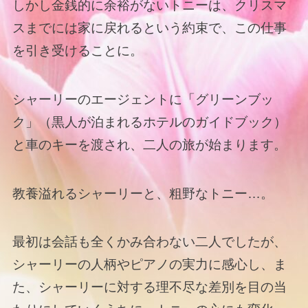
しかし金銭的に余裕がないトニーは、クリスマ
スまでには家に戻れるという約束で、この仕事
を引き受けることに。
シャーリーのエージェントに「グリーンブッ
ク」（黒人が泊まれるホテルのガイドブック）
と車のキーを渡され、二人の旅が始まります。
教養溢れるシャーリーと、粗野なトニー…。
最初は会話も全くかみ合わない二人でしたが、
シャーリーの人柄やピアノの実力に感心し、ま
た、シャーリーに対する理不尽な差別を目の当